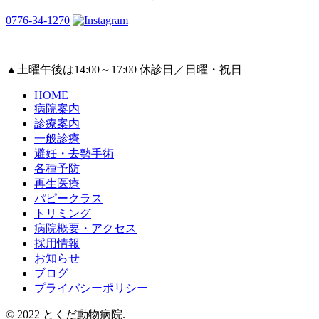
0776-34-1270
▲
土曜午後は14:00～17:00
休診日／日曜・祝日
HOME
病院案内
診療案内
一般診療
避妊・去勢手術
各種予防
再生医療
パピークラス
トリミング
病院概要・アクセス
採用情報
お知らせ
ブログ
プライバシーポリシー
© 2022 とくだ動物病院.